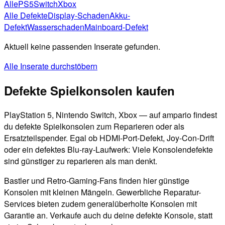
Alle
PS5
Switch
Xbox
Alle Defekte
Display-Schaden
Akku-
Defekt
Wasserschaden
Mainboard-Defekt
Aktuell keine passenden Inserate gefunden.
Alle Inserate durchstöbern
Defekte Spielkonsolen kaufen
PlayStation 5, Nintendo Switch, Xbox — auf ampario findest
du defekte Spielkonsolen zum Reparieren oder als
Ersatzteilspender. Egal ob HDMI-Port-Defekt, Joy-Con-Drift
oder ein defektes Blu-ray-Laufwerk: Viele Konsolendefekte
sind günstiger zu reparieren als man denkt.
Bastler und Retro-Gaming-Fans finden hier günstige
Konsolen mit kleinen Mängeln. Gewerbliche Reparatur-
Services bieten zudem generalüberholte Konsolen mit
Garantie an. Verkaufe auch du deine defekte Konsole, statt