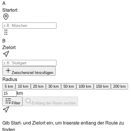
A
Startort
B
Zielort
Zwischenziel hinzufügen
Radius
5
km
10
km
20
km
30
km
50
km
100
km
150
km
200
km
km
Filter
Entlang der Route suchen
Gib Start- und Zielort ein, um Inserate entlang der Route zu
finden