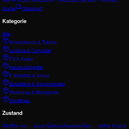
Suche
Transport
Kategorie
Alle
Smartphones & Tablets
Laptops & Computer
TV & Audio
Haushaltsgeräte
E-Mobilität & Akkus
Einzelteile & Komponenten
Werkzeug & Messgeräte
Sonstiges
Zustand
Alle
Wie neu — kaum Gebrauchsspuren
Gut — leichte Kratzer