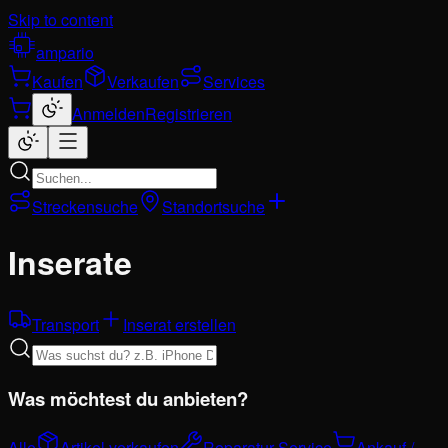
Skip to content
ampario
Kaufen
Verkaufen
Services
Anmelden
Registrieren
Streckensuche
Standortsuche
Inserate
Transport
Inserat erstellen
Was möchtest du anbieten?
Alle
Artikel verkaufen
Reparatur-Service
Ankauf /