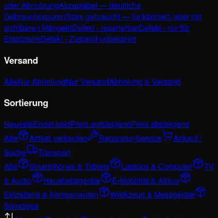
oder Abnutzung
Akzeptabel — deutliche
Gebrauchsspuren
Stark gebraucht — funktioniert, aber mit
sichtbaren Mängeln
Defekt - reparierbar
Defekt - nur für
Ersatzteile
Defekt - Zustand unbekannt
Versand
Alle
Nur Abholung
Nur Versand
Abholung & Versand
Sortierung
Neueste
Endet bald
Preis aufsteigend
Preis absteigend
Alle
Artikel verkaufen
Reparatur-Service
Ankauf /
Suche
Transport
Alle
Smartphones & Tablets
Laptops & Computer
TV
& Audio
Haushaltsgeräte
E-Mobilität & Akkus
Einzelteile & Komponenten
Werkzeug & Messgeräte
Sonstiges