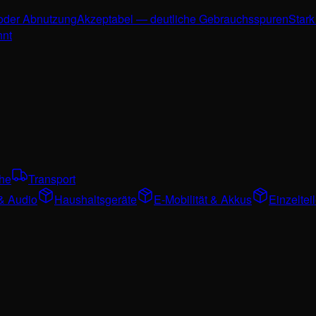
 oder Abnutzung
Akzeptabel — deutliche Gebrauchsspuren
Stark
nnt
che
Transport
& Audio
Haushaltsgeräte
E-Mobilität & Akkus
Einzelte