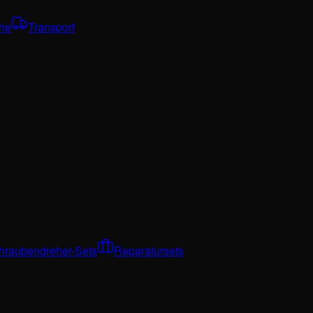
che
Transport
hraubendreher-Sets
Reparatursets