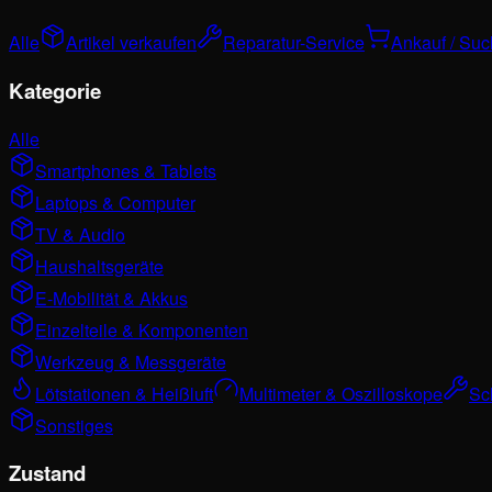
Alle
Artikel verkaufen
Reparatur-Service
Ankauf / Su
Kategorie
Alle
Smartphones & Tablets
Laptops & Computer
TV & Audio
Haushaltsgeräte
E-Mobilität & Akkus
Einzelteile & Komponenten
Werkzeug & Messgeräte
Lötstationen & Heißluft
Multimeter & Oszilloskope
Sc
Sonstiges
Zustand