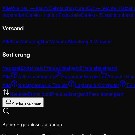
Alle
Wie neu — kaum Gebrauchsspuren
Gut — leichte Kratzer
reparierbar
Defekt - nur für Ersatzteile
Defekt - Zustand unbeka
Versand
Alle
Nur Abholung
Nur Versand
Abholung & Versand
Sortierung
Neueste
Endet bald
Preis aufsteigend
Preis absteigend
Alle
Artikel verkaufen
Reparatur-Service
Ankauf / Su
Alle
Smartphones & Tablets
Laptops & Computer
TV 
Neueste
Endet bald
Preis aufsteigend
Preis absteigend
Suche speichern
Keine Ergebnisse gefunden