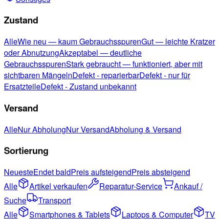
Zustand
Alle
Wie neu — kaum Gebrauchsspuren
Gut — leichte Kratzer
oder Abnutzung
Akzeptabel — deutliche
Gebrauchsspuren
Stark gebraucht — funktioniert, aber mit
sichtbaren Mängeln
Defekt - reparierbar
Defekt - nur für
Ersatzteile
Defekt - Zustand unbekannt
Versand
Alle
Nur Abholung
Nur Versand
Abholung & Versand
Sortierung
Neueste
Endet bald
Preis aufsteigend
Preis absteigend
Alle
Artikel verkaufen
Reparatur-Service
Ankauf /
Suche
Transport
Alle
Smartphones & Tablets
Laptops & Computer
TV