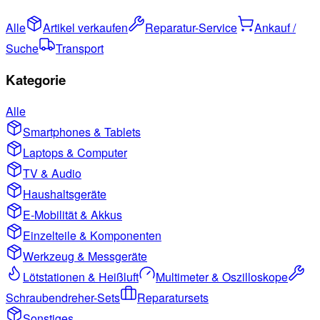
Alle
Artikel verkaufen
Reparatur-Service
Ankauf /
Suche
Transport
Kategorie
Alle
Smartphones & Tablets
Laptops & Computer
TV & Audio
Haushaltsgeräte
E-Mobilität & Akkus
Einzelteile & Komponenten
Werkzeug & Messgeräte
Lötstationen & Heißluft
Multimeter & Oszilloskope
Schraubendreher-Sets
Reparatursets
Sonstiges