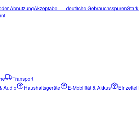
 oder Abnutzung
Akzeptabel — deutliche Gebrauchsspuren
Stark
nnt
che
Transport
& Audio
Haushaltsgeräte
E-Mobilität & Akkus
Einzelte