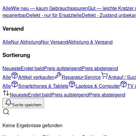
Alle
Wie neu — kaum Gebrauchsspuren
Gut — leichte Kratzer
reparierbar
Defekt - nur für Ersatzteile
Defekt - Zustand unbeka
Versand
Alle
Nur Abholung
Nur Versand
Abholung & Versand
Sortierung
Neueste
Endet bald
Preis aufsteigend
Preis absteigend
Alle
Artikel verkaufen
Reparatur-Service
Ankauf / Su
Alle
Smartphones & Tablets
Laptops & Computer
TV 
Neueste
Endet bald
Preis aufsteigend
Preis absteigend
Suche speichern
Keine Ergebnisse gefunden