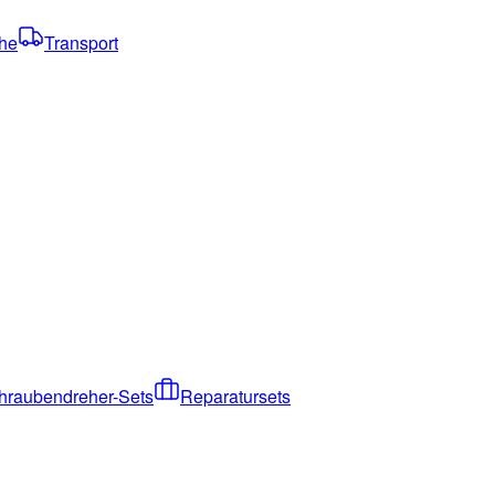
che
Transport
hraubendreher-Sets
Reparatursets