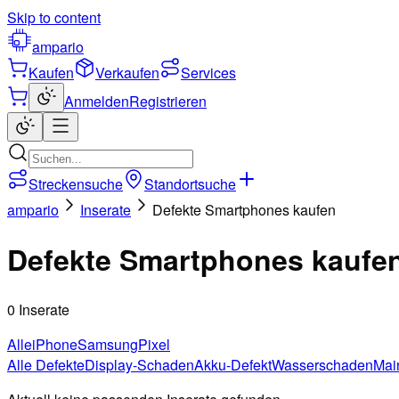
Skip to content
ampario
Kaufen
Verkaufen
Services
Anmelden
Registrieren
Streckensuche
Standortsuche
ampario
Inserate
Defekte Smartphones kaufen
Defekte Smartphones kaufe
0 Inserate
Alle
iPhone
Samsung
Pixel
Alle Defekte
Display-Schaden
Akku-Defekt
Wasserschaden
Mai