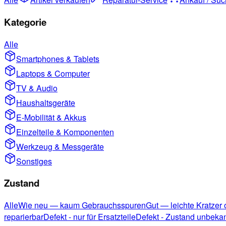
Kategorie
Alle
Smartphones & Tablets
Laptops & Computer
TV & Audio
Haushaltsgeräte
E-Mobilität & Akkus
Einzelteile & Komponenten
Werkzeug & Messgeräte
Sonstiges
Zustand
Alle
Wie neu — kaum Gebrauchsspuren
Gut — leichte Kratzer
reparierbar
Defekt - nur für Ersatzteile
Defekt - Zustand unbeka