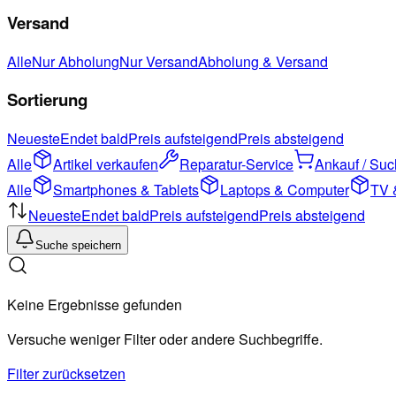
Versand
Alle
Nur Abholung
Nur Versand
Abholung & Versand
Sortierung
Neueste
Endet bald
Preis aufsteigend
Preis absteigend
Alle
Artikel verkaufen
Reparatur-Service
Ankauf / Su
Alle
Smartphones & Tablets
Laptops & Computer
TV 
Neueste
Endet bald
Preis aufsteigend
Preis absteigend
Suche speichern
Keine Ergebnisse gefunden
Versuche weniger Filter oder andere Suchbegriffe.
Filter zurücksetzen