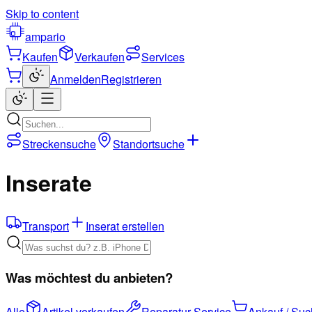
Skip to content
ampario
Kaufen
Verkaufen
Services
Anmelden
Registrieren
Streckensuche
Standortsuche
Inserate
Transport
Inserat erstellen
Was möchtest du anbieten?
Alle
Artikel verkaufen
Reparatur-Service
Ankauf / Su