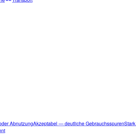
 oder Abnutzung
Akzeptabel — deutliche Gebrauchsspuren
Stark
nnt