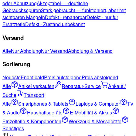
oder Abnutzung
Akzeptabel — deutliche
Gebrauchsspuren
Stark gebraucht — funktioniert, aber mit
sichtbaren Mängeln
Defekt - reparierbar
Defekt - nur für
Ersatzteile
Defekt - Zustand unbekannt
Versand
Alle
Nur Abholung
Nur Versand
Abholung & Versand
Sortierung
Neueste
Endet bald
Preis aufsteigend
Preis absteigend
Alle
Artikel verkaufen
Reparatur-Service
Ankauf /
Suche
Transport
Alle
Smartphones & Tablets
Laptops & Computer
TV
& Audio
Haushaltsgeräte
E-Mobilität & Akkus
Einzelteile & Komponenten
Werkzeug & Messgeräte
Sonstiges