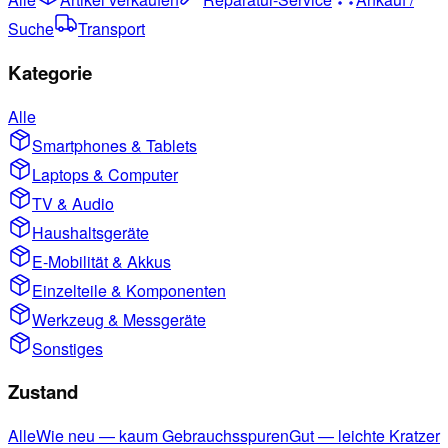
Suche
Transport
Kategorie
Alle
Smartphones & Tablets
Laptops & Computer
TV & Audio
Haushaltsgeräte
E-Mobilität & Akkus
Einzelteile & Komponenten
Werkzeug & Messgeräte
Sonstiges
Zustand
Alle
Wie neu — kaum Gebrauchsspuren
Gut — leichte Kratzer