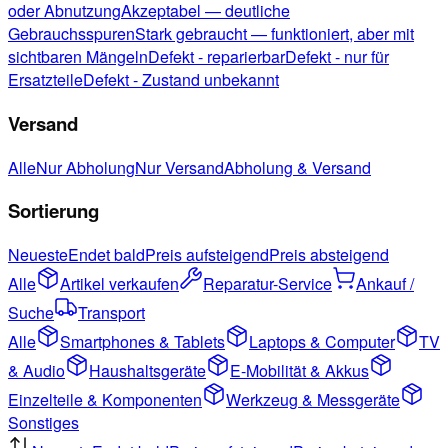
oder Abnutzung
Akzeptabel — deutliche
Gebrauchsspuren
Stark gebraucht — funktioniert, aber mit
sichtbaren Mängeln
Defekt - reparierbar
Defekt - nur für
Ersatzteile
Defekt - Zustand unbekannt
Versand
Alle
Nur Abholung
Nur Versand
Abholung & Versand
Sortierung
Neueste
Endet bald
Preis aufsteigend
Preis absteigend
Alle
Artikel verkaufen
Reparatur-Service
Ankauf /
Suche
Transport
Alle
Smartphones & Tablets
Laptops & Computer
TV
& Audio
Haushaltsgeräte
E-Mobilität & Akkus
Einzelteile & Komponenten
Werkzeug & Messgeräte
Sonstiges