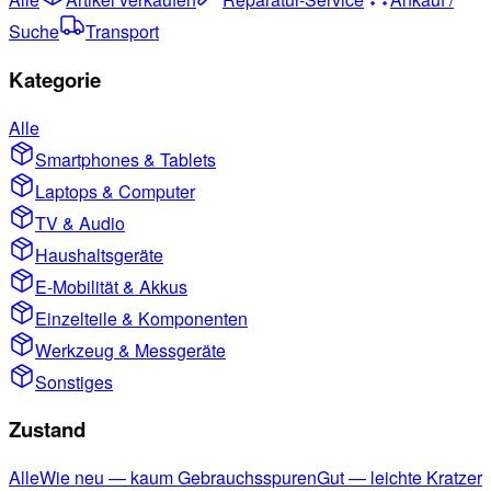
Suche
Transport
Kategorie
Alle
Smartphones & Tablets
Laptops & Computer
TV & Audio
Haushaltsgeräte
E-Mobilität & Akkus
Einzelteile & Komponenten
Werkzeug & Messgeräte
Sonstiges
Zustand
Alle
Wie neu — kaum Gebrauchsspuren
Gut — leichte Kratzer