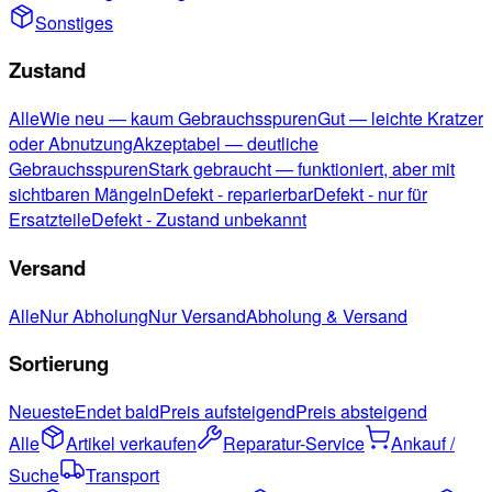
Sonstiges
Zustand
Alle
Wie neu — kaum Gebrauchsspuren
Gut — leichte Kratzer
oder Abnutzung
Akzeptabel — deutliche
Gebrauchsspuren
Stark gebraucht — funktioniert, aber mit
sichtbaren Mängeln
Defekt - reparierbar
Defekt - nur für
Ersatzteile
Defekt - Zustand unbekannt
Versand
Alle
Nur Abholung
Nur Versand
Abholung & Versand
Sortierung
Neueste
Endet bald
Preis aufsteigend
Preis absteigend
Alle
Artikel verkaufen
Reparatur-Service
Ankauf /
Suche
Transport