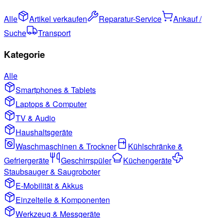
Alle
Artikel verkaufen
Reparatur-Service
Ankauf /
Suche
Transport
Kategorie
Alle
Smartphones & Tablets
Laptops & Computer
TV & Audio
Haushaltsgeräte
Waschmaschinen & Trockner
Kühlschränke &
Gefriergeräte
Geschirrspüler
Küchengeräte
Staubsauger & Saugroboter
E-Mobilität & Akkus
Einzelteile & Komponenten
Werkzeug & Messgeräte