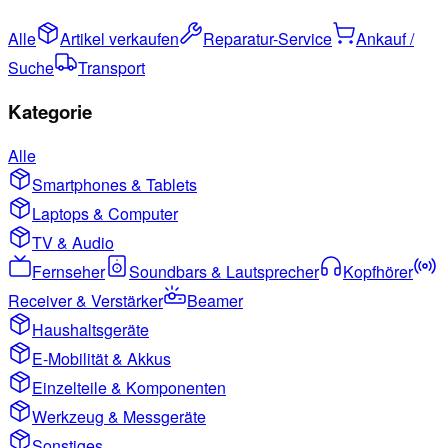
Alle
Artikel verkaufen
Reparatur-Service
Ankauf /
Suche
Transport
Kategorie
Alle
Smartphones & Tablets
Laptops & Computer
TV & Audio
Fernseher
Soundbars & Lautsprecher
Kopfhörer
Receiver & Verstärker
Beamer
Haushaltsgeräte
E-Mobilität & Akkus
Einzelteile & Komponenten
Werkzeug & Messgeräte
Sonstiges