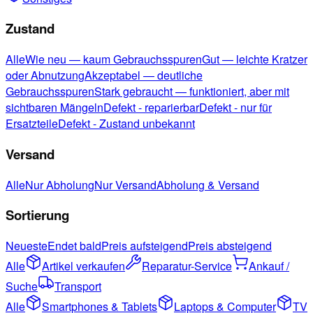
Zustand
Alle
Wie neu — kaum Gebrauchsspuren
Gut — leichte Kratzer
oder Abnutzung
Akzeptabel — deutliche
Gebrauchsspuren
Stark gebraucht — funktioniert, aber mit
sichtbaren Mängeln
Defekt - reparierbar
Defekt - nur für
Ersatzteile
Defekt - Zustand unbekannt
Versand
Alle
Nur Abholung
Nur Versand
Abholung & Versand
Sortierung
Neueste
Endet bald
Preis aufsteigend
Preis absteigend
Alle
Artikel verkaufen
Reparatur-Service
Ankauf /
Suche
Transport
Alle
Smartphones & Tablets
Laptops & Computer
TV