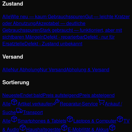
Zustand
Alle
Wie neu — kaum Gebrauchsspuren
Gut — leichte Kratzer
oder Abnutzung
Akzeptabel — deutliche
Gebrauchsspuren
Stark gebraucht — funktioniert, aber mit
sichtbaren Mängeln
Defekt - reparierbar
Defekt - nur für
Ersatzteile
Defekt - Zustand unbekannt
Versand
Alle
Nur Abholung
Nur Versand
Abholung & Versand
Sortierung
Neueste
Endet bald
Preis aufsteigend
Preis absteigend
Alle
Artikel verkaufen
Reparatur-Service
Ankauf /
Suche
Transport
Alle
Smartphones & Tablets
Laptops & Computer
TV
& Audio
Haushaltsgeräte
E-Mobilität & Akkus