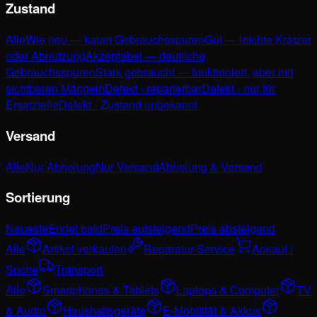
Zustand
Alle
Wie neu — kaum Gebrauchsspuren
Gut — leichte Kratzer
oder Abnutzung
Akzeptabel — deutliche
Gebrauchsspuren
Stark gebraucht — funktioniert, aber mit
sichtbaren Mängeln
Defekt - reparierbar
Defekt - nur für
Ersatzteile
Defekt - Zustand unbekannt
Versand
Alle
Nur Abholung
Nur Versand
Abholung & Versand
Sortierung
Neueste
Endet bald
Preis aufsteigend
Preis absteigend
Alle
Artikel verkaufen
Reparatur-Service
Ankauf /
Suche
Transport
Alle
Smartphones & Tablets
Laptops & Computer
TV
& Audio
Haushaltsgeräte
E-Mobilität & Akkus