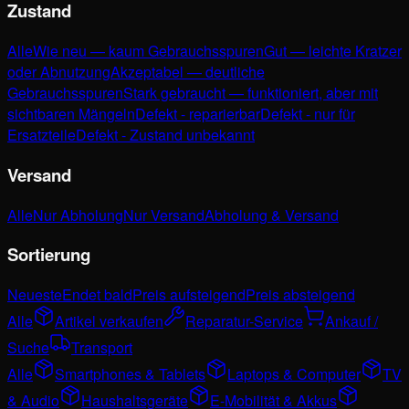
Zustand
Alle
Wie neu — kaum Gebrauchsspuren
Gut — leichte Kratzer
oder Abnutzung
Akzeptabel — deutliche
Gebrauchsspuren
Stark gebraucht — funktioniert, aber mit
sichtbaren Mängeln
Defekt - reparierbar
Defekt - nur für
Ersatzteile
Defekt - Zustand unbekannt
Versand
Alle
Nur Abholung
Nur Versand
Abholung & Versand
Sortierung
Neueste
Endet bald
Preis aufsteigend
Preis absteigend
Alle
Artikel verkaufen
Reparatur-Service
Ankauf /
Suche
Transport
Alle
Smartphones & Tablets
Laptops & Computer
TV
& Audio
Haushaltsgeräte
E-Mobilität & Akkus