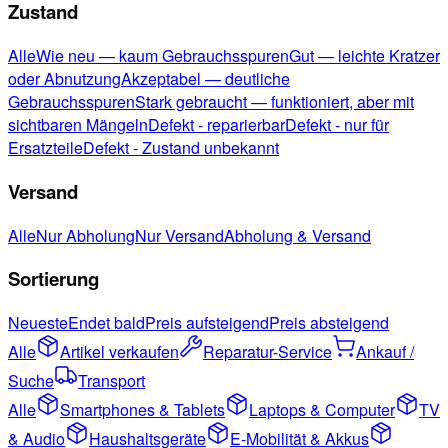
Zustand
Alle
Wie neu — kaum Gebrauchsspuren
Gut — leichte Kratzer
oder Abnutzung
Akzeptabel — deutliche
Gebrauchsspuren
Stark gebraucht — funktioniert, aber mit
sichtbaren Mängeln
Defekt - reparierbar
Defekt - nur für
Ersatzteile
Defekt - Zustand unbekannt
Versand
Alle
Nur Abholung
Nur Versand
Abholung & Versand
Sortierung
Neueste
Endet bald
Preis aufsteigend
Preis absteigend
Alle
Artikel verkaufen
Reparatur-Service
Ankauf /
Suche
Transport
Alle
Smartphones & Tablets
Laptops & Computer
TV
& Audio
Haushaltsgeräte
E-Mobilität & Akkus