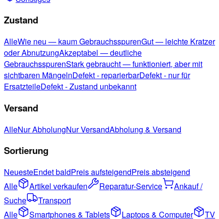
Zustand
Alle
Wie neu — kaum Gebrauchsspuren
Gut — leichte Kratzer
oder Abnutzung
Akzeptabel — deutliche
Gebrauchsspuren
Stark gebraucht — funktioniert, aber mit
sichtbaren Mängeln
Defekt - reparierbar
Defekt - nur für
Ersatzteile
Defekt - Zustand unbekannt
Versand
Alle
Nur Abholung
Nur Versand
Abholung & Versand
Sortierung
Neueste
Endet bald
Preis aufsteigend
Preis absteigend
Alle
Artikel verkaufen
Reparatur-Service
Ankauf /
Suche
Transport
Alle
Smartphones & Tablets
Laptops & Computer
TV