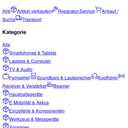
Alle
Artikel verkaufen
Reparatur-Service
Ankauf /
Suche
Transport
Kategorie
Alle
Smartphones & Tablets
Laptops & Computer
TV & Audio
Fernseher
Soundbars & Lautsprecher
Kopfhörer
Receiver & Verstärker
Beamer
Haushaltsgeräte
E-Mobilität & Akkus
Einzelteile & Komponenten
Werkzeug & Messgeräte
Sonstiges