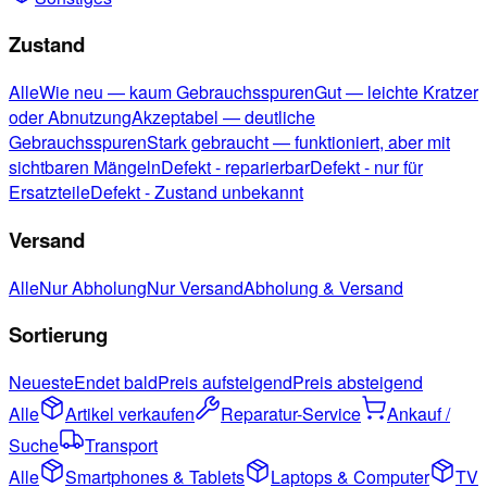
Zustand
Alle
Wie neu — kaum Gebrauchsspuren
Gut — leichte Kratzer
oder Abnutzung
Akzeptabel — deutliche
Gebrauchsspuren
Stark gebraucht — funktioniert, aber mit
sichtbaren Mängeln
Defekt - reparierbar
Defekt - nur für
Ersatzteile
Defekt - Zustand unbekannt
Versand
Alle
Nur Abholung
Nur Versand
Abholung & Versand
Sortierung
Neueste
Endet bald
Preis aufsteigend
Preis absteigend
Alle
Artikel verkaufen
Reparatur-Service
Ankauf /
Suche
Transport
Alle
Smartphones & Tablets
Laptops & Computer
TV