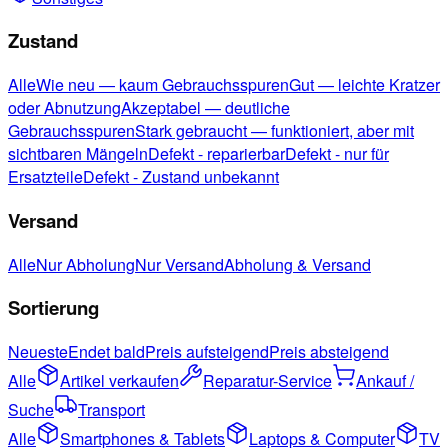
Zustand
Alle
Wie neu — kaum Gebrauchsspuren
Gut — leichte Kratzer
oder Abnutzung
Akzeptabel — deutliche
Gebrauchsspuren
Stark gebraucht — funktioniert, aber mit
sichtbaren Mängeln
Defekt - reparierbar
Defekt - nur für
Ersatzteile
Defekt - Zustand unbekannt
Versand
Alle
Nur Abholung
Nur Versand
Abholung & Versand
Sortierung
Neueste
Endet bald
Preis aufsteigend
Preis absteigend
Alle
Artikel verkaufen
Reparatur-Service
Ankauf /
Suche
Transport
Alle
Smartphones & Tablets
Laptops & Computer
TV