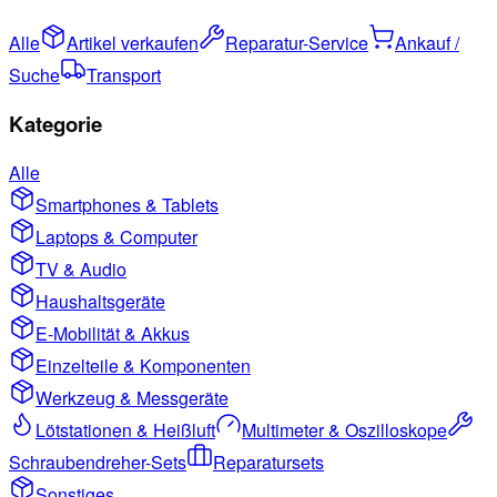
Alle
Artikel verkaufen
Reparatur-Service
Ankauf /
Suche
Transport
Kategorie
Alle
Smartphones & Tablets
Laptops & Computer
TV & Audio
Haushaltsgeräte
E-Mobilität & Akkus
Einzelteile & Komponenten
Werkzeug & Messgeräte
Lötstationen & Heißluft
Multimeter & Oszilloskope
Schraubendreher-Sets
Reparatursets
Sonstiges