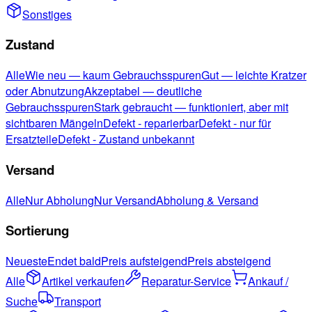
Sonstiges
Zustand
Alle
Wie neu — kaum Gebrauchsspuren
Gut — leichte Kratzer
oder Abnutzung
Akzeptabel — deutliche
Gebrauchsspuren
Stark gebraucht — funktioniert, aber mit
sichtbaren Mängeln
Defekt - reparierbar
Defekt - nur für
Ersatzteile
Defekt - Zustand unbekannt
Versand
Alle
Nur Abholung
Nur Versand
Abholung & Versand
Sortierung
Neueste
Endet bald
Preis aufsteigend
Preis absteigend
Alle
Artikel verkaufen
Reparatur-Service
Ankauf /
Suche
Transport