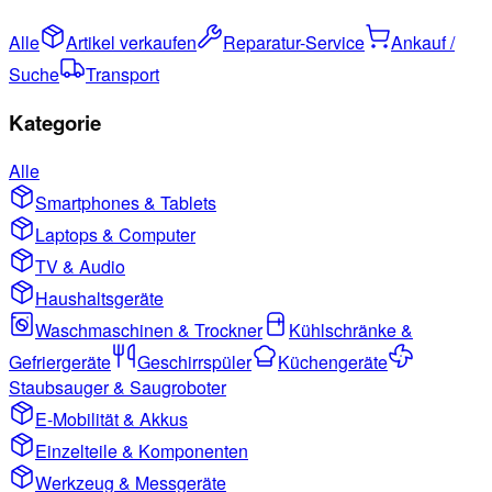
Alle
Artikel verkaufen
Reparatur-Service
Ankauf /
Suche
Transport
Kategorie
Alle
Smartphones & Tablets
Laptops & Computer
TV & Audio
Haushaltsgeräte
Waschmaschinen & Trockner
Kühlschränke &
Gefriergeräte
Geschirrspüler
Küchengeräte
Staubsauger & Saugroboter
E-Mobilität & Akkus
Einzelteile & Komponenten
Werkzeug & Messgeräte