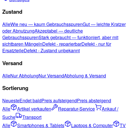
Zustand
Alle
Wie neu — kaum Gebrauchsspuren
Gut — leichte Kratzer
oder Abnutzung
Akzeptabel — deutliche
Gebrauchsspuren
Stark gebraucht — funktioniert, aber mit
sichtbaren Mängeln
Defekt - reparierbar
Defekt - nur für
Ersatzteile
Defekt - Zustand unbekannt
Versand
Alle
Nur Abholung
Nur Versand
Abholung & Versand
Sortierung
Neueste
Endet bald
Preis aufsteigend
Preis absteigend
Alle
Artikel verkaufen
Reparatur-Service
Ankauf /
Suche
Transport
Alle
Smartphones & Tablets
Laptops & Computer
TV