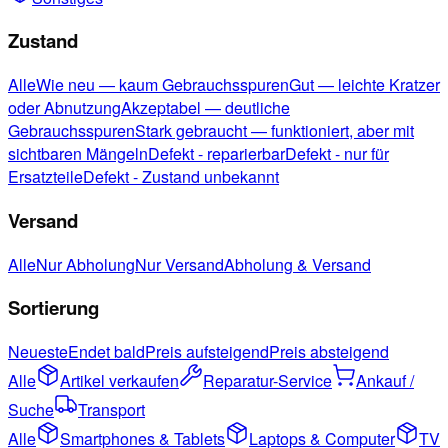
Zustand
Alle
Wie neu — kaum Gebrauchsspuren
Gut — leichte Kratzer
oder Abnutzung
Akzeptabel — deutliche
Gebrauchsspuren
Stark gebraucht — funktioniert, aber mit
sichtbaren Mängeln
Defekt - reparierbar
Defekt - nur für
Ersatzteile
Defekt - Zustand unbekannt
Versand
Alle
Nur Abholung
Nur Versand
Abholung & Versand
Sortierung
Neueste
Endet bald
Preis aufsteigend
Preis absteigend
Alle
Artikel verkaufen
Reparatur-Service
Ankauf /
Suche
Transport
Alle
Smartphones & Tablets
Laptops & Computer
TV