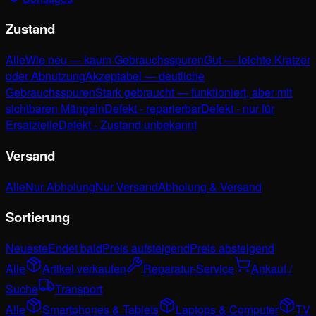
Zustand
Alle
Wie neu — kaum Gebrauchsspuren
Gut — leichte Kratzer
oder Abnutzung
Akzeptabel — deutliche
Gebrauchsspuren
Stark gebraucht — funktioniert, aber mit
sichtbaren Mängeln
Defekt - reparierbar
Defekt - nur für
Ersatzteile
Defekt - Zustand unbekannt
Versand
Alle
Nur Abholung
Nur Versand
Abholung & Versand
Sortierung
Neueste
Endet bald
Preis aufsteigend
Preis absteigend
Alle
Artikel verkaufen
Reparatur-Service
Ankauf /
Suche
Transport
Alle
Smartphones & Tablets
Laptops & Computer
TV