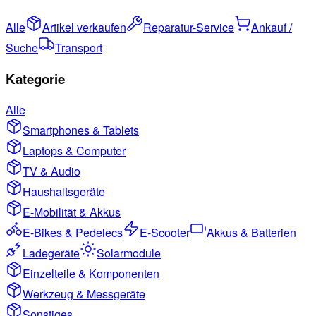
Alle
Artikel verkaufen
Reparatur-Service
Ankauf /
Suche
Transport
Kategorie
Alle
Smartphones & Tablets
Laptops & Computer
TV & Audio
Haushaltsgeräte
E-Mobilität & Akkus
E-Bikes & Pedelecs
E-Scooter
Akkus & Batterien
Ladegeräte
Solarmodule
Einzelteile & Komponenten
Werkzeug & Messgeräte
Sonstiges