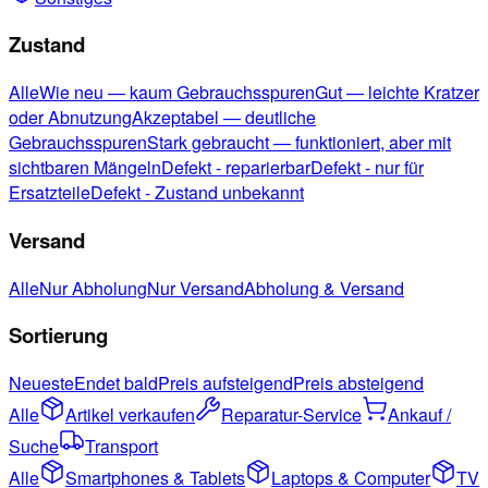
Zustand
Alle
Wie neu — kaum Gebrauchsspuren
Gut — leichte Kratzer
oder Abnutzung
Akzeptabel — deutliche
Gebrauchsspuren
Stark gebraucht — funktioniert, aber mit
sichtbaren Mängeln
Defekt - reparierbar
Defekt - nur für
Ersatzteile
Defekt - Zustand unbekannt
Versand
Alle
Nur Abholung
Nur Versand
Abholung & Versand
Sortierung
Neueste
Endet bald
Preis aufsteigend
Preis absteigend
Alle
Artikel verkaufen
Reparatur-Service
Ankauf /
Suche
Transport
Alle
Smartphones & Tablets
Laptops & Computer
TV