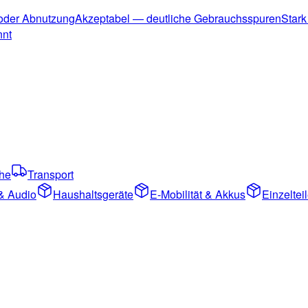
 oder Abnutzung
Akzeptabel — deutliche Gebrauchsspuren
Stark
nnt
che
Transport
& Audio
Haushaltsgeräte
E-Mobilität & Akkus
Einzelte