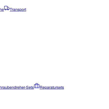
che
Transport
hraubendreher-Sets
Reparatursets