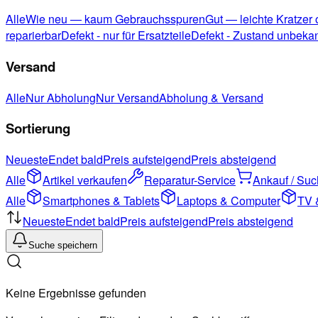
Alle
Wie neu — kaum Gebrauchsspuren
Gut — leichte Kratzer
reparierbar
Defekt - nur für Ersatzteile
Defekt - Zustand unbeka
Versand
Alle
Nur Abholung
Nur Versand
Abholung & Versand
Sortierung
Neueste
Endet bald
Preis aufsteigend
Preis absteigend
Alle
Artikel verkaufen
Reparatur-Service
Ankauf / Su
Alle
Smartphones & Tablets
Laptops & Computer
TV 
Neueste
Endet bald
Preis aufsteigend
Preis absteigend
Suche speichern
Keine Ergebnisse gefunden