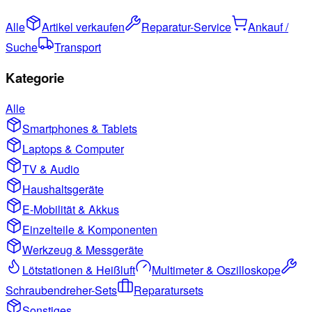
Alle
Artikel verkaufen
Reparatur-Service
Ankauf /
Suche
Transport
Kategorie
Alle
Smartphones & Tablets
Laptops & Computer
TV & Audio
Haushaltsgeräte
E-Mobilität & Akkus
Einzelteile & Komponenten
Werkzeug & Messgeräte
Lötstationen & Heißluft
Multimeter & Oszilloskope
Schraubendreher-Sets
Reparatursets
Sonstiges