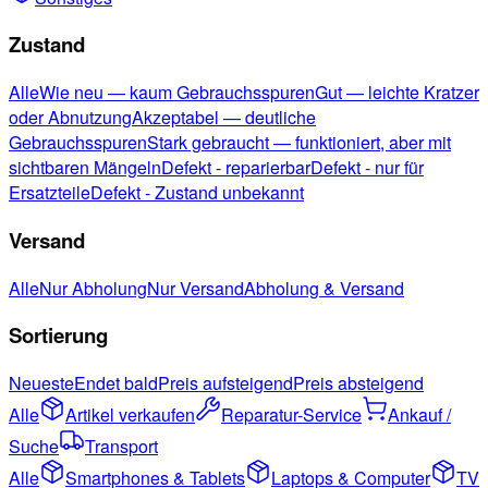
Zustand
Alle
Wie neu — kaum Gebrauchsspuren
Gut — leichte Kratzer
oder Abnutzung
Akzeptabel — deutliche
Gebrauchsspuren
Stark gebraucht — funktioniert, aber mit
sichtbaren Mängeln
Defekt - reparierbar
Defekt - nur für
Ersatzteile
Defekt - Zustand unbekannt
Versand
Alle
Nur Abholung
Nur Versand
Abholung & Versand
Sortierung
Neueste
Endet bald
Preis aufsteigend
Preis absteigend
Alle
Artikel verkaufen
Reparatur-Service
Ankauf /
Suche
Transport
Alle
Smartphones & Tablets
Laptops & Computer
TV