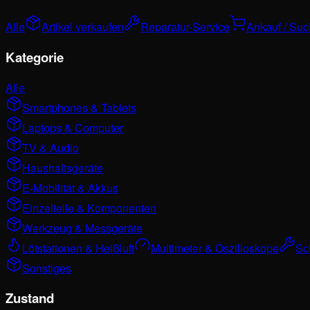
Alle
Artikel verkaufen
Reparatur-Service
Ankauf / Su
Kategorie
Alle
Smartphones & Tablets
Laptops & Computer
TV & Audio
Haushaltsgeräte
E-Mobilität & Akkus
Einzelteile & Komponenten
Werkzeug & Messgeräte
Lötstationen & Heißluft
Multimeter & Oszilloskope
Sc
Sonstiges
Zustand