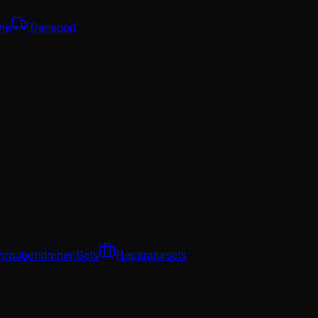
che
Transport
hraubendreher-Sets
Reparatursets