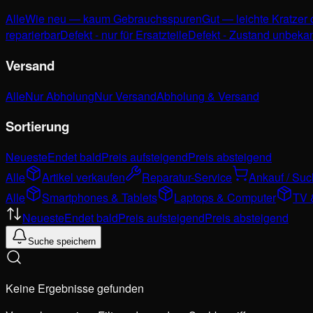
Alle
Wie neu — kaum Gebrauchsspuren
Gut — leichte Kratzer
reparierbar
Defekt - nur für Ersatzteile
Defekt - Zustand unbeka
Versand
Alle
Nur Abholung
Nur Versand
Abholung & Versand
Sortierung
Neueste
Endet bald
Preis aufsteigend
Preis absteigend
Alle
Artikel verkaufen
Reparatur-Service
Ankauf / Su
Alle
Smartphones & Tablets
Laptops & Computer
TV 
Neueste
Endet bald
Preis aufsteigend
Preis absteigend
Suche speichern
Keine Ergebnisse gefunden