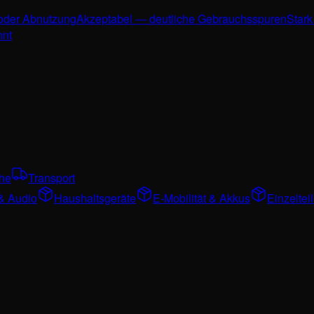
 oder Abnutzung
Akzeptabel — deutliche Gebrauchsspuren
Stark
nnt
che
Transport
& Audio
Haushaltsgeräte
E-Mobilität & Akkus
Einzelte