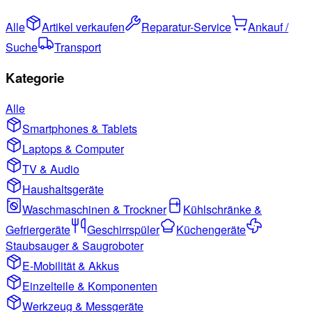
Alle
Artikel verkaufen
Reparatur-Service
Ankauf /
Suche
Transport
Kategorie
Alle
Smartphones & Tablets
Laptops & Computer
TV & Audio
Haushaltsgeräte
Waschmaschinen & Trockner
Kühlschränke &
Gefriergeräte
Geschirrspüler
Küchengeräte
Staubsauger & Saugroboter
E-Mobilität & Akkus
Einzelteile & Komponenten
Werkzeug & Messgeräte