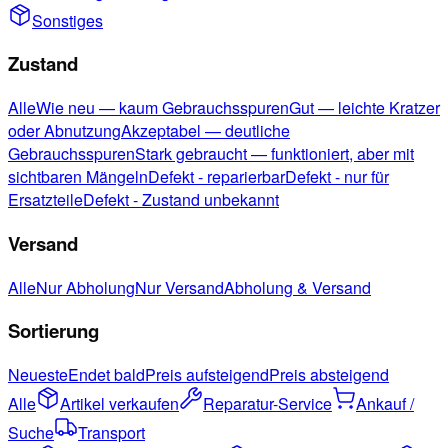
Sonstiges
Zustand
Alle
Wie neu — kaum Gebrauchsspuren
Gut — leichte Kratzer
oder Abnutzung
Akzeptabel — deutliche
Gebrauchsspuren
Stark gebraucht — funktioniert, aber mit
sichtbaren Mängeln
Defekt - reparierbar
Defekt - nur für
Ersatzteile
Defekt - Zustand unbekannt
Versand
Alle
Nur Abholung
Nur Versand
Abholung & Versand
Sortierung
Neueste
Endet bald
Preis aufsteigend
Preis absteigend
Alle
Artikel verkaufen
Reparatur-Service
Ankauf /
Suche
Transport