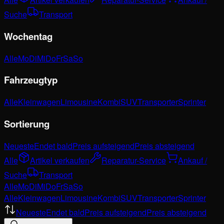
Suche
Transport
Wochentag
Alle
Mo
Di
Mi
Do
Fr
Sa
So
Fahrzeugtyp
Alle
Kleinwagen
Limousine
Kombi
SUV
Transporter
Sprinter
Sortierung
Neueste
Endet bald
Preis aufsteigend
Preis absteigend
Alle
Artikel verkaufen
Reparatur-Service
Ankauf /
Suche
Transport
Alle
Mo
Di
Mi
Do
Fr
Sa
So
Alle
Kleinwagen
Limousine
Kombi
SUV
Transporter
Sprinter
Neueste
Endet bald
Preis aufsteigend
Preis absteigend