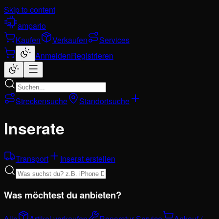
Skip to content
ampario
Kaufen
Verkaufen
Services
Anmelden
Registrieren
Streckensuche
Standortsuche
Inserate
Transport
Inserat erstellen
Was möchtest du anbieten?
Alle
Artikel verkaufen
Reparatur-Service
Ankauf /