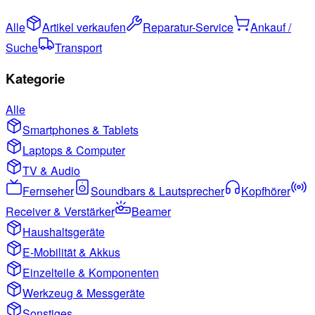
Alle
Artikel verkaufen
Reparatur-Service
Ankauf /
Suche
Transport
Kategorie
Alle
Smartphones & Tablets
Laptops & Computer
TV & Audio
Fernseher
Soundbars & Lautsprecher
Kopfhörer
Receiver & Verstärker
Beamer
Haushaltsgeräte
E-Mobilität & Akkus
Einzelteile & Komponenten
Werkzeug & Messgeräte
Sonstiges