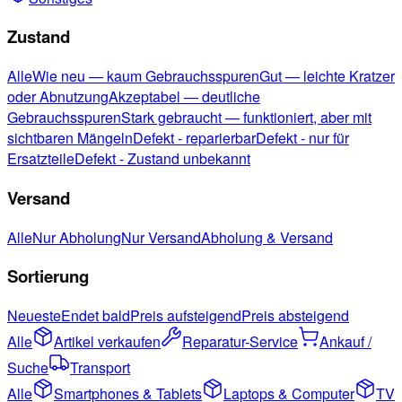
Zustand
Alle
Wie neu — kaum Gebrauchsspuren
Gut — leichte Kratzer
oder Abnutzung
Akzeptabel — deutliche
Gebrauchsspuren
Stark gebraucht — funktioniert, aber mit
sichtbaren Mängeln
Defekt - reparierbar
Defekt - nur für
Ersatzteile
Defekt - Zustand unbekannt
Versand
Alle
Nur Abholung
Nur Versand
Abholung & Versand
Sortierung
Neueste
Endet bald
Preis aufsteigend
Preis absteigend
Alle
Artikel verkaufen
Reparatur-Service
Ankauf /
Suche
Transport
Alle
Smartphones & Tablets
Laptops & Computer
TV