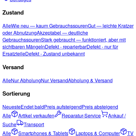
Zustand
Alle
Wie neu — kaum Gebrauchsspuren
Gut — leichte Kratzer
oder Abnutzung
Akzeptabel — deutliche
Gebrauchsspuren
Stark gebraucht — funktioniert, aber mit
sichtbaren Mängeln
Defekt - reparierbar
Defekt - nur für
Ersatzteile
Defekt - Zustand unbekannt
Versand
Alle
Nur Abholung
Nur Versand
Abholung & Versand
Sortierung
Neueste
Endet bald
Preis aufsteigend
Preis absteigend
Alle
Artikel verkaufen
Reparatur-Service
Ankauf /
Suche
Transport
Alle
Smartphones & Tablets
Laptops & Computer
TV