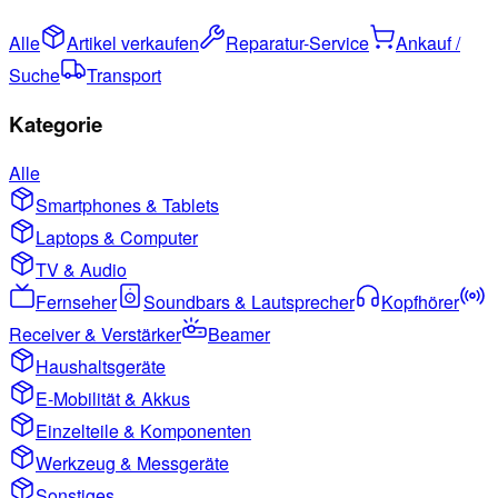
Alle
Artikel verkaufen
Reparatur-Service
Ankauf /
Suche
Transport
Kategorie
Alle
Smartphones & Tablets
Laptops & Computer
TV & Audio
Fernseher
Soundbars & Lautsprecher
Kopfhörer
Receiver & Verstärker
Beamer
Haushaltsgeräte
E-Mobilität & Akkus
Einzelteile & Komponenten
Werkzeug & Messgeräte
Sonstiges