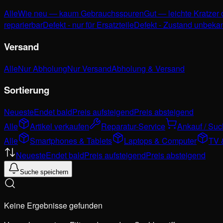
Alle
Wie neu — kaum Gebrauchsspuren
Gut — leichte Kratzer
reparierbar
Defekt - nur für Ersatzteile
Defekt - Zustand unbeka
Versand
Alle
Nur Abholung
Nur Versand
Abholung & Versand
Sortierung
Neueste
Endet bald
Preis aufsteigend
Preis absteigend
Alle
Artikel verkaufen
Reparatur-Service
Ankauf / Su
Alle
Smartphones & Tablets
Laptops & Computer
TV 
Neueste
Endet bald
Preis aufsteigend
Preis absteigend
Suche speichern
Keine Ergebnisse gefunden