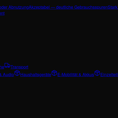
 oder Abnutzung
Akzeptabel — deutliche Gebrauchsspuren
Stark
nnt
che
Transport
& Audio
Haushaltsgeräte
E-Mobilität & Akkus
Einzelte