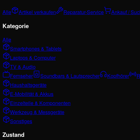
Alle
Artikel verkaufen
Reparatur-Service
Ankauf / Su
Kategorie
Alle
Smartphones & Tablets
Laptops & Computer
TV & Audio
Fernseher
Soundbars & Lautsprecher
Kopfhörer
R
Haushaltsgeräte
E-Mobilität & Akkus
Einzelteile & Komponenten
Werkzeug & Messgeräte
Sonstiges
Zustand