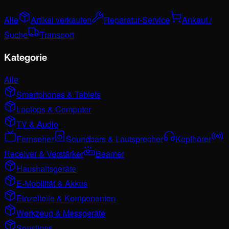
Alle
Artikel verkaufen
Reparatur-Service
Ankauf /
Suche
Transport
Kategorie
Alle
Smartphones & Tablets
Laptops & Computer
TV & Audio
Fernseher
Soundbars & Lautsprecher
Kopfhörer
Receiver & Verstärker
Beamer
Haushaltsgeräte
E-Mobilität & Akkus
Einzelteile & Komponenten
Werkzeug & Messgeräte
Sonstiges