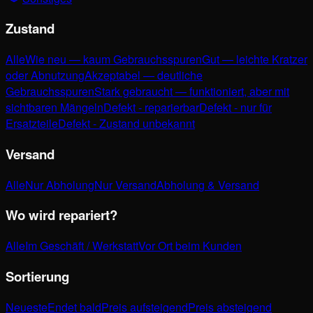
Zustand
Alle
Wie neu — kaum Gebrauchsspuren
Gut — leichte Kratzer
oder Abnutzung
Akzeptabel — deutliche
Gebrauchsspuren
Stark gebraucht — funktioniert, aber mit
sichtbaren Mängeln
Defekt - reparierbar
Defekt - nur für
Ersatzteile
Defekt - Zustand unbekannt
Versand
Alle
Nur Abholung
Nur Versand
Abholung & Versand
Wo wird repariert?
Alle
Im Geschäft / Werkstatt
Vor Ort beim Kunden
Sortierung
Neueste
Endet bald
Preis aufsteigend
Preis absteigend