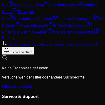
Alle
Artikel verkaufen
Reparatur-Service
Ankauf /
Suche
Transport
Alle
Smartphones & Tablets
Laptops & Computer
TV
& Audio
Haushaltsgeräte
E-Mobilität & Akkus
Einzelteile & Komponenten
Werkzeug & Messgeräte
Sonstiges
Neueste
Endet bald
Preis aufsteigend
Preis absteigend
Suche speichern
Keine Ergebnisse gefunden
Versuche weniger Filter oder andere Suchbegriffe.
Filter zurücksetzen
Service & Support