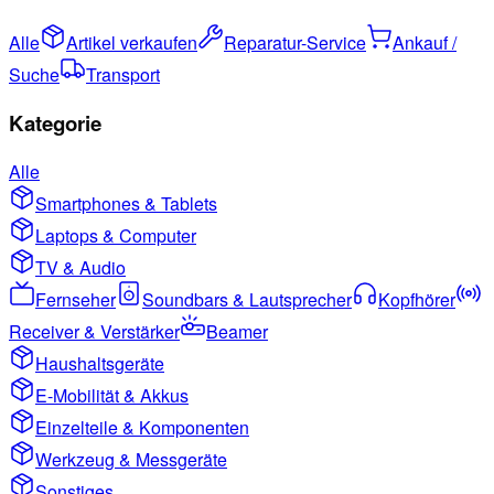
Alle
Artikel verkaufen
Reparatur-Service
Ankauf /
Suche
Transport
Kategorie
Alle
Smartphones & Tablets
Laptops & Computer
TV & Audio
Fernseher
Soundbars & Lautsprecher
Kopfhörer
Receiver & Verstärker
Beamer
Haushaltsgeräte
E-Mobilität & Akkus
Einzelteile & Komponenten
Werkzeug & Messgeräte
Sonstiges