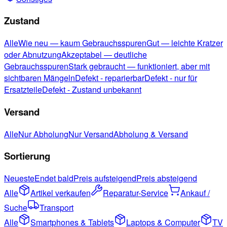
Zustand
Alle
Wie neu — kaum Gebrauchsspuren
Gut — leichte Kratzer
oder Abnutzung
Akzeptabel — deutliche
Gebrauchsspuren
Stark gebraucht — funktioniert, aber mit
sichtbaren Mängeln
Defekt - reparierbar
Defekt - nur für
Ersatzteile
Defekt - Zustand unbekannt
Versand
Alle
Nur Abholung
Nur Versand
Abholung & Versand
Sortierung
Neueste
Endet bald
Preis aufsteigend
Preis absteigend
Alle
Artikel verkaufen
Reparatur-Service
Ankauf /
Suche
Transport
Alle
Smartphones & Tablets
Laptops & Computer
TV