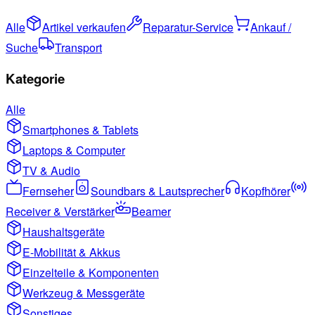
Alle
Artikel verkaufen
Reparatur-Service
Ankauf /
Suche
Transport
Kategorie
Alle
Smartphones & Tablets
Laptops & Computer
TV & Audio
Fernseher
Soundbars & Lautsprecher
Kopfhörer
Receiver & Verstärker
Beamer
Haushaltsgeräte
E-Mobilität & Akkus
Einzelteile & Komponenten
Werkzeug & Messgeräte
Sonstiges