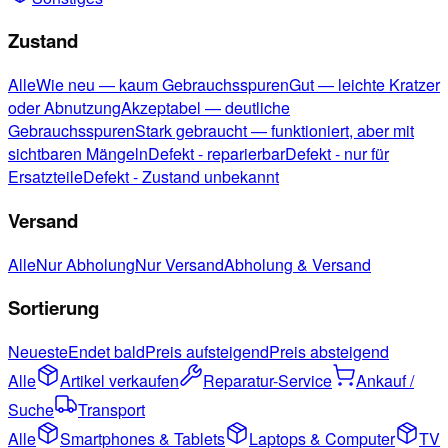
Zustand
Alle
Wie neu — kaum Gebrauchsspuren
Gut — leichte Kratzer
oder Abnutzung
Akzeptabel — deutliche
Gebrauchsspuren
Stark gebraucht — funktioniert, aber mit
sichtbaren Mängeln
Defekt - reparierbar
Defekt - nur für
Ersatzteile
Defekt - Zustand unbekannt
Versand
Alle
Nur Abholung
Nur Versand
Abholung & Versand
Sortierung
Neueste
Endet bald
Preis aufsteigend
Preis absteigend
Alle
Artikel verkaufen
Reparatur-Service
Ankauf /
Suche
Transport
Alle
Smartphones & Tablets
Laptops & Computer
TV