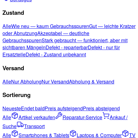
Zustand
Alle
Wie neu — kaum Gebrauchsspuren
Gut — leichte Kratzer
oder Abnutzung
Akzeptabel — deutliche
Gebrauchsspuren
Stark gebraucht — funktioniert, aber mit
sichtbaren Mängeln
Defekt - reparierbar
Defekt - nur für
Ersatzteile
Defekt - Zustand unbekannt
Versand
Alle
Nur Abholung
Nur Versand
Abholung & Versand
Sortierung
Neueste
Endet bald
Preis aufsteigend
Preis absteigend
Alle
Artikel verkaufen
Reparatur-Service
Ankauf /
Suche
Transport
Alle
Smartphones & Tablets
Laptops & Computer
TV