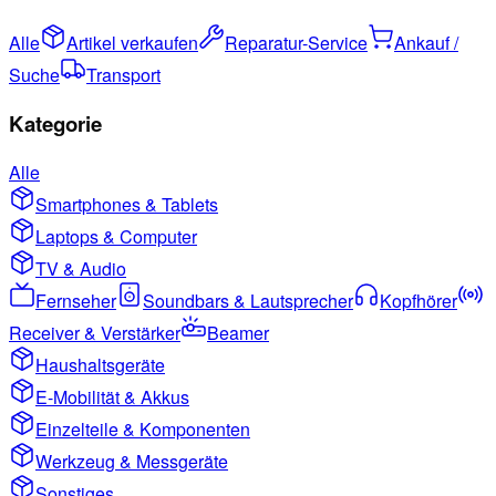
Alle
Artikel verkaufen
Reparatur-Service
Ankauf /
Suche
Transport
Kategorie
Alle
Smartphones & Tablets
Laptops & Computer
TV & Audio
Fernseher
Soundbars & Lautsprecher
Kopfhörer
Receiver & Verstärker
Beamer
Haushaltsgeräte
E-Mobilität & Akkus
Einzelteile & Komponenten
Werkzeug & Messgeräte
Sonstiges