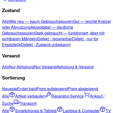
Zustand
Alle
Wie neu — kaum Gebrauchsspuren
Gut — leichte Kratzer
oder Abnutzung
Akzeptabel — deutliche
Gebrauchsspuren
Stark gebraucht — funktioniert, aber mit
sichtbaren Mängeln
Defekt - reparierbar
Defekt - nur für
Ersatzteile
Defekt - Zustand unbekannt
Versand
Alle
Nur Abholung
Nur Versand
Abholung & Versand
Sortierung
Neueste
Endet bald
Preis aufsteigend
Preis absteigend
Alle
Artikel verkaufen
Reparatur-Service
Ankauf /
Suche
Transport
Alle
Smartphones & Tablets
Laptops & Computer
TV