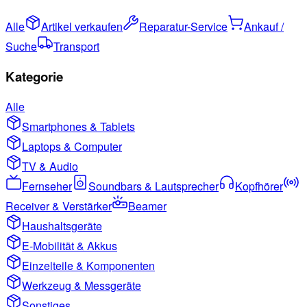
Alle
Artikel verkaufen
Reparatur-Service
Ankauf /
Suche
Transport
Kategorie
Alle
Smartphones & Tablets
Laptops & Computer
TV & Audio
Fernseher
Soundbars & Lautsprecher
Kopfhörer
Receiver & Verstärker
Beamer
Haushaltsgeräte
E-Mobilität & Akkus
Einzelteile & Komponenten
Werkzeug & Messgeräte
Sonstiges