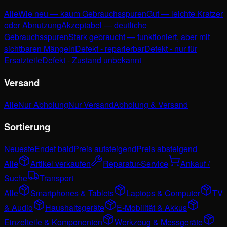
Alle
Wie neu — kaum Gebrauchsspuren
Gut — leichte Kratzer
oder Abnutzung
Akzeptabel — deutliche
Gebrauchsspuren
Stark gebraucht — funktioniert, aber mit
sichtbaren Mängeln
Defekt - reparierbar
Defekt - nur für
Ersatzteile
Defekt - Zustand unbekannt
Versand
Alle
Nur Abholung
Nur Versand
Abholung & Versand
Sortierung
Neueste
Endet bald
Preis aufsteigend
Preis absteigend
Alle
Artikel verkaufen
Reparatur-Service
Ankauf /
Suche
Transport
Alle
Smartphones & Tablets
Laptops & Computer
TV
& Audio
Haushaltsgeräte
E-Mobilität & Akkus
Einzelteile & Komponenten
Werkzeug & Messgeräte