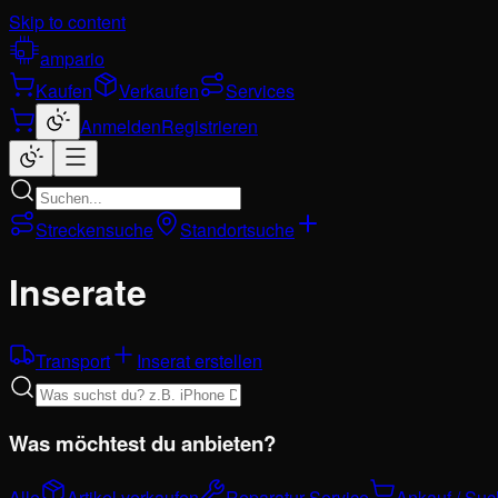
Skip to content
ampario
Kaufen
Verkaufen
Services
Anmelden
Registrieren
Streckensuche
Standortsuche
Inserate
Transport
Inserat erstellen
Was möchtest du anbieten?
Alle
Artikel verkaufen
Reparatur-Service
Ankauf / Su