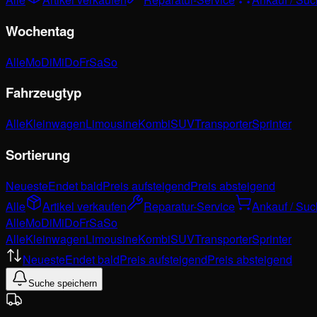
Wochentag
Alle
Mo
Di
Mi
Do
Fr
Sa
So
Fahrzeugtyp
Alle
Kleinwagen
Limousine
Kombi
SUV
Transporter
Sprinter
Sortierung
Neueste
Endet bald
Preis aufsteigend
Preis absteigend
Alle
Artikel verkaufen
Reparatur-Service
Ankauf / Su
Alle
Mo
Di
Mi
Do
Fr
Sa
So
Alle
Kleinwagen
Limousine
Kombi
SUV
Transporter
Sprinter
Neueste
Endet bald
Preis aufsteigend
Preis absteigend
Suche speichern