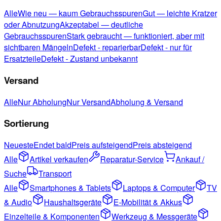
Alle
Wie neu — kaum Gebrauchsspuren
Gut — leichte Kratzer
oder Abnutzung
Akzeptabel — deutliche
Gebrauchsspuren
Stark gebraucht — funktioniert, aber mit
sichtbaren Mängeln
Defekt - reparierbar
Defekt - nur für
Ersatzteile
Defekt - Zustand unbekannt
Versand
Alle
Nur Abholung
Nur Versand
Abholung & Versand
Sortierung
Neueste
Endet bald
Preis aufsteigend
Preis absteigend
Alle
Artikel verkaufen
Reparatur-Service
Ankauf /
Suche
Transport
Alle
Smartphones & Tablets
Laptops & Computer
TV
& Audio
Haushaltsgeräte
E-Mobilität & Akkus
Einzelteile & Komponenten
Werkzeug & Messgeräte