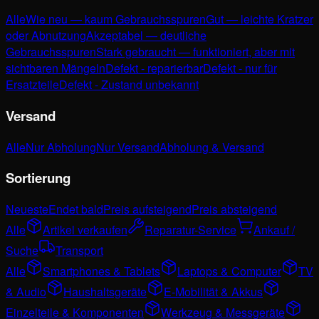
Alle
Wie neu — kaum Gebrauchsspuren
Gut — leichte Kratzer
oder Abnutzung
Akzeptabel — deutliche
Gebrauchsspuren
Stark gebraucht — funktioniert, aber mit
sichtbaren Mängeln
Defekt - reparierbar
Defekt - nur für
Ersatzteile
Defekt - Zustand unbekannt
Versand
Alle
Nur Abholung
Nur Versand
Abholung & Versand
Sortierung
Neueste
Endet bald
Preis aufsteigend
Preis absteigend
Alle
Artikel verkaufen
Reparatur-Service
Ankauf /
Suche
Transport
Alle
Smartphones & Tablets
Laptops & Computer
TV
& Audio
Haushaltsgeräte
E-Mobilität & Akkus
Einzelteile & Komponenten
Werkzeug & Messgeräte