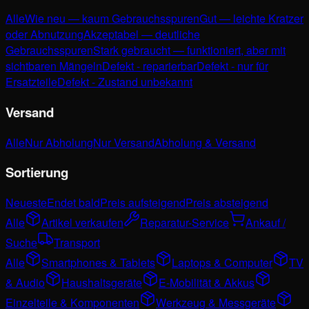
Alle
Wie neu — kaum Gebrauchsspuren
Gut — leichte Kratzer
oder Abnutzung
Akzeptabel — deutliche
Gebrauchsspuren
Stark gebraucht — funktioniert, aber mit
sichtbaren Mängeln
Defekt - reparierbar
Defekt - nur für
Ersatzteile
Defekt - Zustand unbekannt
Versand
Alle
Nur Abholung
Nur Versand
Abholung & Versand
Sortierung
Neueste
Endet bald
Preis aufsteigend
Preis absteigend
Alle
Artikel verkaufen
Reparatur-Service
Ankauf /
Suche
Transport
Alle
Smartphones & Tablets
Laptops & Computer
TV
& Audio
Haushaltsgeräte
E-Mobilität & Akkus
Einzelteile & Komponenten
Werkzeug & Messgeräte