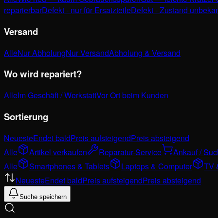
reparierbar
Defekt - nur für Ersatzteile
Defekt - Zustand unbeka
Versand
Alle
Nur Abholung
Nur Versand
Abholung & Versand
Wo wird repariert?
Alle
Im Geschäft / Werkstatt
Vor Ort beim Kunden
Sortierung
Neueste
Endet bald
Preis aufsteigend
Preis absteigend
Alle
Artikel verkaufen
Reparatur-Service
Ankauf / Su
Alle
Smartphones & Tablets
Laptops & Computer
TV 
Neueste
Endet bald
Preis aufsteigend
Preis absteigend
Suche speichern