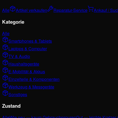
Alle
Artikel verkaufen
Reparatur-Service
Ankauf / Su
Kategorie
Alle
Smartphones & Tablets
Laptops & Computer
TV & Audio
Haushaltsgeräte
E-Mobilität & Akkus
Einzelteile & Komponenten
Werkzeug & Messgeräte
Sonstiges
Zustand
Alle
Wie neu — kaum Gebrauchsspuren
Gut — leichte Kratzer