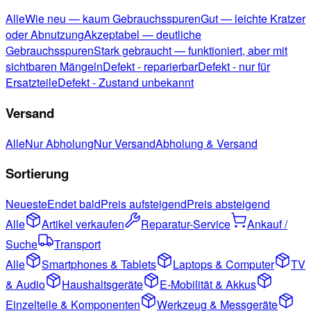
Alle
Wie neu — kaum Gebrauchsspuren
Gut — leichte Kratzer
oder Abnutzung
Akzeptabel — deutliche
Gebrauchsspuren
Stark gebraucht — funktioniert, aber mit
sichtbaren Mängeln
Defekt - reparierbar
Defekt - nur für
Ersatzteile
Defekt - Zustand unbekannt
Versand
Alle
Nur Abholung
Nur Versand
Abholung & Versand
Sortierung
Neueste
Endet bald
Preis aufsteigend
Preis absteigend
Alle
Artikel verkaufen
Reparatur-Service
Ankauf /
Suche
Transport
Alle
Smartphones & Tablets
Laptops & Computer
TV
& Audio
Haushaltsgeräte
E-Mobilität & Akkus
Einzelteile & Komponenten
Werkzeug & Messgeräte