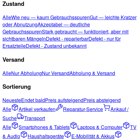
Zustand
Alle
Wie neu — kaum Gebrauchsspuren
Gut — leichte Kratzer
oder Abnutzung
Akzeptabel — deutliche
Gebrauchsspuren
Stark gebraucht — funktioniert, aber mit
sichtbaren Mängeln
Defekt - reparierbar
Defekt - nur für
Ersatzteile
Defekt - Zustand unbekannt
Versand
Alle
Nur Abholung
Nur Versand
Abholung & Versand
Sortierung
Neueste
Endet bald
Preis aufsteigend
Preis absteigend
Alle
Artikel verkaufen
Reparatur-Service
Ankauf /
Suche
Transport
Alle
Smartphones & Tablets
Laptops & Computer
TV
& Audio
Haushaltsgeräte
E-Mobilität & Akkus