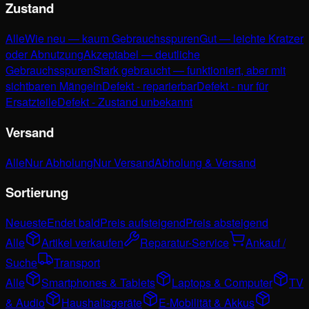
Zustand
Alle
Wie neu — kaum Gebrauchsspuren
Gut — leichte Kratzer
oder Abnutzung
Akzeptabel — deutliche
Gebrauchsspuren
Stark gebraucht — funktioniert, aber mit
sichtbaren Mängeln
Defekt - reparierbar
Defekt - nur für
Ersatzteile
Defekt - Zustand unbekannt
Versand
Alle
Nur Abholung
Nur Versand
Abholung & Versand
Sortierung
Neueste
Endet bald
Preis aufsteigend
Preis absteigend
Alle
Artikel verkaufen
Reparatur-Service
Ankauf /
Suche
Transport
Alle
Smartphones & Tablets
Laptops & Computer
TV
& Audio
Haushaltsgeräte
E-Mobilität & Akkus