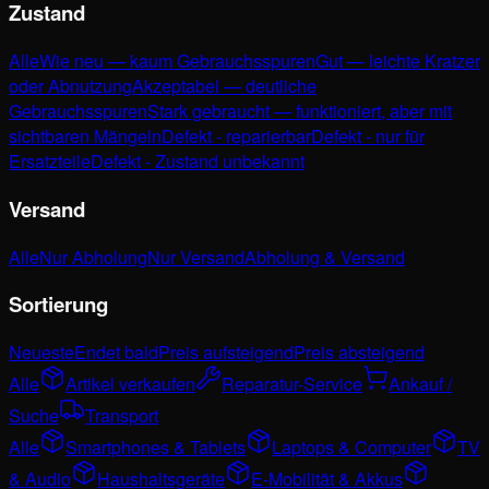
Zustand
Alle
Wie neu — kaum Gebrauchsspuren
Gut — leichte Kratzer
oder Abnutzung
Akzeptabel — deutliche
Gebrauchsspuren
Stark gebraucht — funktioniert, aber mit
sichtbaren Mängeln
Defekt - reparierbar
Defekt - nur für
Ersatzteile
Defekt - Zustand unbekannt
Versand
Alle
Nur Abholung
Nur Versand
Abholung & Versand
Sortierung
Neueste
Endet bald
Preis aufsteigend
Preis absteigend
Alle
Artikel verkaufen
Reparatur-Service
Ankauf /
Suche
Transport
Alle
Smartphones & Tablets
Laptops & Computer
TV
& Audio
Haushaltsgeräte
E-Mobilität & Akkus