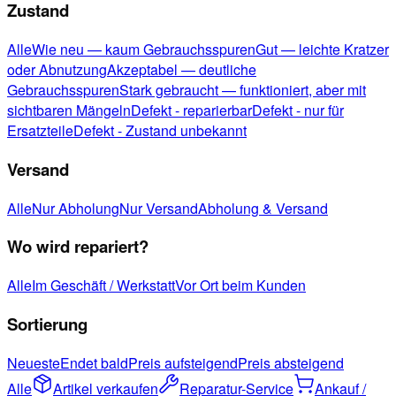
Zustand
Alle
Wie neu — kaum Gebrauchsspuren
Gut — leichte Kratzer
oder Abnutzung
Akzeptabel — deutliche
Gebrauchsspuren
Stark gebraucht — funktioniert, aber mit
sichtbaren Mängeln
Defekt - reparierbar
Defekt - nur für
Ersatzteile
Defekt - Zustand unbekannt
Versand
Alle
Nur Abholung
Nur Versand
Abholung & Versand
Wo wird repariert?
Alle
Im Geschäft / Werkstatt
Vor Ort beim Kunden
Sortierung
Neueste
Endet bald
Preis aufsteigend
Preis absteigend
Alle
Artikel verkaufen
Reparatur-Service
Ankauf /