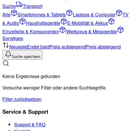
Suche
Transport
Alle
Smartphones & Tablets
Laptops & Computer
TV
& Audio
Haushaltsgeräte
E-Mobilität & Akkus
Einzelteile & Komponenten
Werkzeug & Messgeräte
Sonstiges
Neueste
Endet bald
Preis aufsteigend
Preis absteigend
Suche speichern
Keine Ergebnisse gefunden
Versuche weniger Filter oder andere Suchbegriffe.
Filter zurücksetzen
Service & Support
Support & FAQ