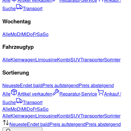
Suche
Transport
Wochentag
Alle
Mo
Di
Mi
Do
Fr
Sa
So
Fahrzeugtyp
Alle
Kleinwagen
Limousine
Kombi
SUV
Transporter
Sprinter
Sortierung
Neueste
Endet bald
Preis aufsteigend
Preis absteigend
Alle
Artikel verkaufen
Reparatur-Service
Ankauf /
Suche
Transport
Alle
Mo
Di
Mi
Do
Fr
Sa
So
Alle
Kleinwagen
Limousine
Kombi
SUV
Transporter
Sprinter
Neueste
Endet bald
Preis aufsteigend
Preis absteigend