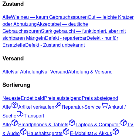
Zustand
Alle
Wie neu — kaum Gebrauchsspuren
Gut — leichte Kratzer
oder Abnutzung
Akzeptabel — deutliche
Gebrauchsspuren
Stark gebraucht — funktioniert, aber mit
sichtbaren Mängeln
Defekt - reparierbar
Defekt - nur für
Ersatzteile
Defekt - Zustand unbekannt
Versand
Alle
Nur Abholung
Nur Versand
Abholung & Versand
Sortierung
Neueste
Endet bald
Preis aufsteigend
Preis absteigend
Alle
Artikel verkaufen
Reparatur-Service
Ankauf /
Suche
Transport
Alle
Smartphones & Tablets
Laptops & Computer
TV
& Audio
Haushaltsgeräte
E-Mobilität & Akkus